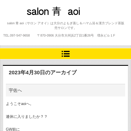
salon 青 aoi
salon 青 aoi（サロン アオイ）は大分のよもぎ蒸し＆ハマム浴＆漢方ブレンド茶販
売サロンです。
TEL.
097-547-9658
〒870-0906 大分市大州浜2丁目1番26号 増永ビル１F
2023年4月30日
のアーカイブ
宇佐へ
ようこそaoiへ。
連休に入りましたか？？
GW前に