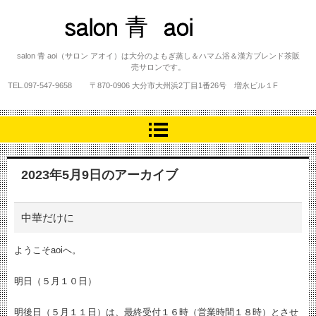
salon 青 aoi
salon 青 aoi（サロン アオイ）は大分のよもぎ蒸し＆ハマム浴＆漢方ブレンド茶販
売サロンです。
TEL.
097-547-9658
〒870-0906 大分市大州浜2丁目1番26号 増永ビル１F
2023年5月9日
のアーカイブ
中華だけに
ようこそaoiへ。
明日（５月１０日）
明後日（５月１１日）は、最終受付１６時（営業時間１８時）とさせ