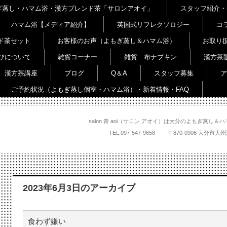
よもぎ蒸し・ハマム浴・漢方ブレンド茶「サロンアオイ」
スタッフ紹介・
ハマム浴【メディア紹介】
英国式リフレクソロジー
コ
ド茶セット
お客様のお声（よもぎ蒸し＆ハマム浴）
お取り
びについて
雑貨コーナー
雑貨 布ナプキン
漢方茶
漢方茶講座
ブログ
Q＆A
スタッフ募集
ア
ご予約状況（よもぎ蒸し個室・ハマム浴）・新着情報・FAQ
salon 青 aoi（サロン アオイ）は大分のよもぎ蒸
TEL.
097-547-9658
〒870-0906 大
2023年6月3日
のアーカイブ
食わず嫌い