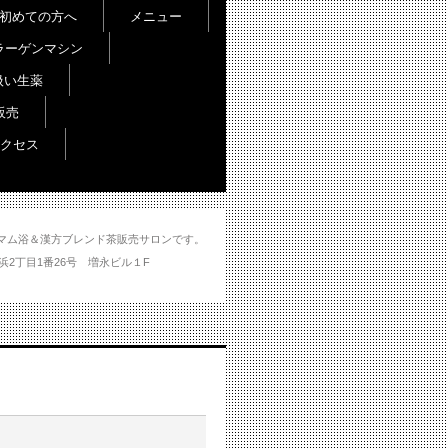
初めての方へ
メニュー
ラーゲンマシン
扱い生薬
販売
クセス
し＆ハマム浴＆漢方ブレンド茶販売サロンです。
分市大州浜2丁目1番26号 増永ビル１F