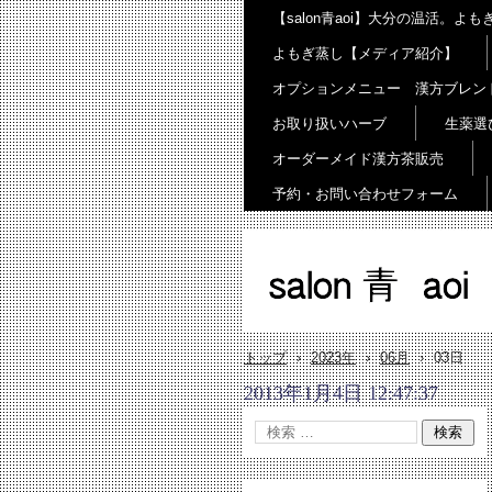
【salon青aoi】大分の温活。
よもぎ蒸し【メディア紹介】
オプションメニュー 漢方ブレン
お取り扱いハーブ
生薬選
オーダーメイド漢方茶販売
予約・お問い合わせフォーム
salon 青 aoi
トップ
›
2023年
›
06月
›
03日
2013年1月4日 12:47:37