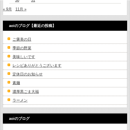
30
31
« 9月
11月 »
aoiのブログ【最近の投稿】
ご褒美の日
季節の野菜
美味しいです
レシピありがとうございます
定休日のお知らせ
素麺
濃厚黒ごま大福
ラーメン
aoiのブログ