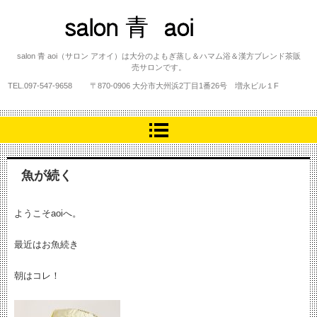
salon 青 aoi
salon 青 aoi（サロン アオイ）は大分のよもぎ蒸し＆ハマム浴＆漢方ブレンド茶販
売サロンです。
TEL.
097-547-9658
〒870-0906 大分市大州浜2丁目1番26号 増永ビル１F
魚が続く
ようこそaoiへ。
最近はお魚続き
朝はコレ！