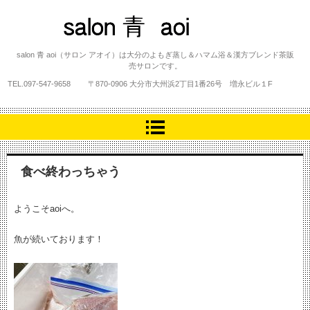
salon 青 aoi
salon 青 aoi（サロン アオイ）は大分のよもぎ蒸し＆ハマム浴＆漢方ブレンド茶販
売サロンです。
TEL.
097-547-9658
〒870-0906 大分市大州浜2丁目1番26号 増永ビル１F
食べ終わっちゃう
ようこそaoiへ。
魚が続いております！