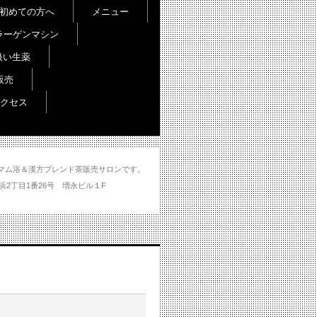
初めての方へ
メニュー
ラーゲンマシン
扱い生薬
販売
クセス
し＆ハマム浴＆漢方ブレンド茶販売サロンです。
分市大州浜2丁目1番26号 増永ビル１F