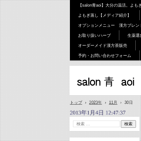
【salon青aoi】大分の温活。
よもぎ蒸し【メディア紹介】
オプションメニュー 漢方ブレン
お取り扱いハーブ
生薬選
オーダーメイド漢方茶販売
予約・お問い合わせフォーム
salon 青 aoi
トップ
›
2023年
›
11月
›
30日
2013年1月4日 12:47:37