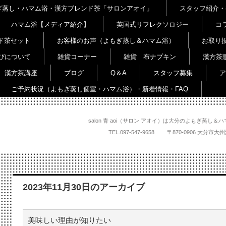
よもぎ蒸し・ハマム浴・漢方ブレンド茶「サロンアオイ」
スタッフ紹介・
ハマム浴【メディア紹介】
英国式リフレクソロジー
コ
ド茶セット
お客様のお声（よもぎ蒸し＆ハマム浴）
お取り
びについて
雑貨コーナー
雑貨 布ナプキン
漢方茶
漢方茶講座
ブログ
Q＆A
スタッフ募集
ア
ご予約状況（よもぎ蒸し個室・ハマム浴）・新着情報・FAQ
salon 青 aoi（サロン アオイ）は大分のよもぎ蒸
TEL.
097-547-9658
〒870-0906 大
2023年11月30日
のアーカイブ
美味しい理由が知りたい