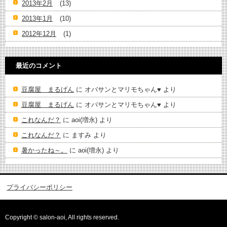
2013年2月
(13)
2013年1月
(10)
2012年12月
(1)
最近のコメント
豆腐屋 まるげん
に
オバサンとマリモちゃん♥️
より
豆腐屋 まるげん
に
オバサンとマリモちゃん♥️
より
これなんだ？
に
aoi(増永)
より
これなんだ？
に
ますみ
より
暑かったね～。
に
aoi(増永)
より
プライバシーポリシー
Copyright © salon-aoi, All rights reserved.