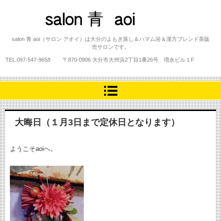
salon 青 aoi
salon 青 aoi（サロン アオイ）は大分のよもぎ蒸し＆ハマム浴＆漢方ブレンド茶販
売サロンです。
TEL.
097-547-9658
〒870-0906 大分市大州浜2丁目1番26号 増永ビル１F
大晦日（１月3日まで定休日となります）
ようこそaoiへ。