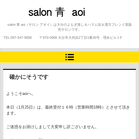
salon 青 aoi
salon 青 aoi（サロン アオイ）は大分のよもぎ蒸し＆ハマム浴＆漢方ブレンド茶販
売サロンです。
TEL.
097-547-9658
〒870-0906 大分市大州浜2丁目1番26号 増永ビル１F
確かにそうです
ようこそaoiへ。
本日（1月25日）は、最終受付１６時（営業時間18時）とさせて頂き
ます。
ご迷惑をお掛けしまして大変申し訳ございません。