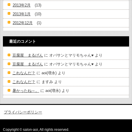
2013年2月
(13)
2013年1月
(10)
2012年12月
(1)
最近のコメント
豆腐屋 まるげん
に
オバサンとマリモちゃん♥️
より
豆腐屋 まるげん
に
オバサンとマリモちゃん♥️
より
これなんだ？
に
aoi(増永)
より
これなんだ？
に
ますみ
より
暑かったね～。
に
aoi(増永)
より
プライバシーポリシー
Copyright © salon-aoi, All rights reserved.