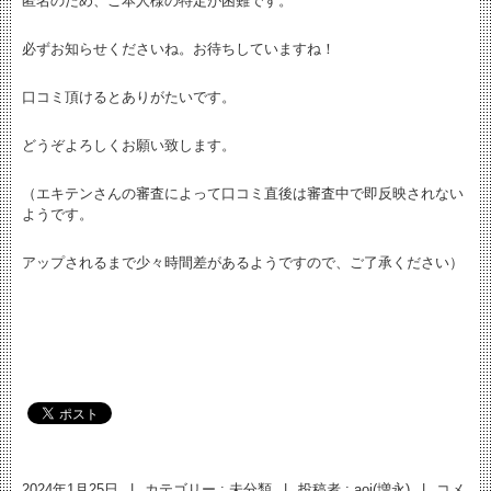
匿名のため、ご本人様の特定が困難です。
必ずお知らせくださいね。お待ちしていますね！
口コミ頂けるとありがたいです。
どうぞよろしくお願い致します。
（エキテンさんの審査によって口コミ直後は審査中で即反映されない
ようです。
アップされるまで少々時間差があるようですので、ご了承ください）
2024年1月25日
|
カテゴリー :
未分類
|
投稿者 : aoi(増永)
|
コメ