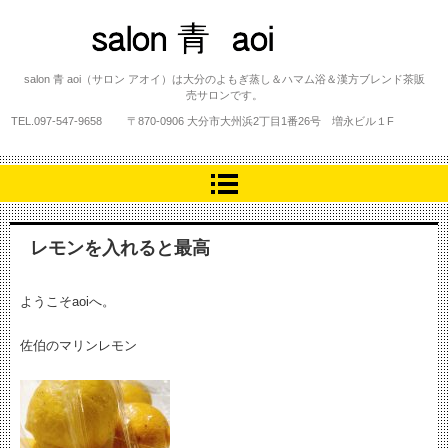
salon 青 aoi
salon 青 aoi（サロン アオイ）は大分のよもぎ蒸し＆ハマム浴＆漢方ブレンド茶販
売サロンです。
TEL.
097-547-9658
〒870-0906 大分市大州浜2丁目1番26号 増永ビル１F
レモンを入れると最高
ようこそaoiへ。
佐伯のマリンレモン