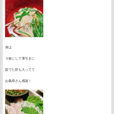
身は
３枚にして薄引きに
茹でた肝も入ってて
お義母さん感謝！