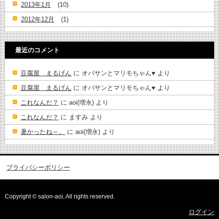
2013年1月
(10)
2012年12月
(1)
最近のコメント
豆腐屋 まるげん
に
オバサンとマリモちゃん♥️
より
豆腐屋 まるげん
に
オバサンとマリモちゃん♥️
より
これなんだ？
に
aoi(増永)
より
これなんだ？
に
ますみ
より
暑かったね～。
に
aoi(増永)
より
プライバシーポリシー
Copyright © salon-aoi, All rights reserved.
ログイン