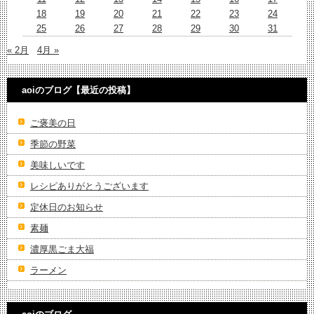
18
19
20
21
22
23
24
25
26
27
28
29
30
31
« 2月
4月 »
aoiのブログ【最近の投稿】
ご褒美の日
季節の野菜
美味しいです
レシピありがとうございます
定休日のお知らせ
素麺
濃厚黒ごま大福
ラーメン