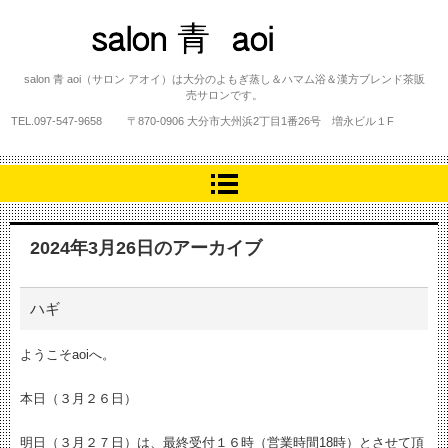
salon 青 aoi
salon 青 aoi（サロン アオイ）は大分のよもぎ蒸し＆ハマム浴＆漢方ブレンド茶販
売サロンです。
TEL.
097-547-9658
〒870-0906 大分市大州浜2丁目1番26号 増永ビル１F
2024年3月26日
のアーカイブ
ハギ
ようこそaoiへ。
本日（３月２６日）
明日（３月２７日）は、最終受付１６時（営業時間18時）とさせて頂