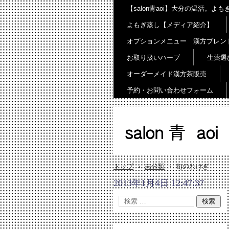
【salon青aoi】大分の温活。
よもぎ蒸し【メディア紹介】
オプションメニュー 漢方ブレン
お取り扱いハーブ
生薬選
オーダーメイド漢方茶販売
予約・お問い合わせフォーム
salon 青 aoi
トップ
›
未分類
›
旬のわけぎ
2013年1月4日 12:47:37