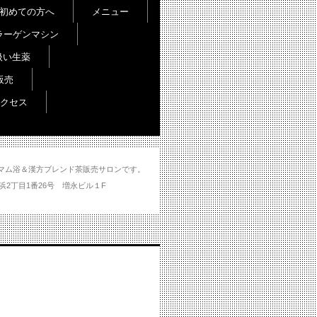
初めての方へ
メニュー
ラーゲンマシン
扱い生薬
販売
クセス
し＆ハマム浴＆漢方ブレンド茶販売サロンです。
分市大州浜2丁目1番26号 増永ビル１F