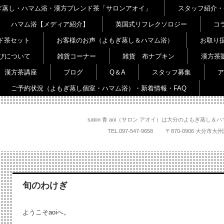
よもぎ蒸し・ハマム浴・漢方ブレンド茶「サロンアオイ」
スタッフ紹介・
ハマム浴【メディア紹介】
英国式リフレクソロジー
コ
ド茶セット
お客様のお声（よもぎ蒸し＆ハマム浴）
お取り
びについて
雑貨コーナー
雑貨 布ナプキン
漢方茶
漢方茶講座
ブログ
Q＆A
スタッフ募集
ア
ご予約状況（よもぎ蒸し個室・ハマム浴）・新着情報・FAQ
salon 青 aoi（サロン アオイ）は大分のよもぎ蒸
TEL.
097-547-9658
〒870-0906 大
旬のわけぎ
ようこそaoiへ。