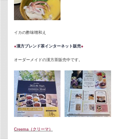
イカの酢味噌和え
●
漢方ブレンド茶インターネット販売
●
オーダーメイドの漢方茶販売中です。
Creema（クリーマ）