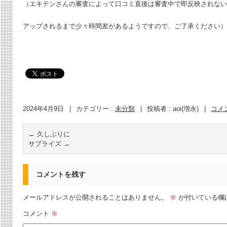
（エキテンさんの審査によって口コミ直後は審査中で即反映されない
アップされるまで少々時間差があるようですので、ご了承ください）
2024年4月9日
|
カテゴリー :
未分類
|
投稿者 : aoi(増永)
|
コメ
←
久しぶりに
サプライズ
→
コメントを残す
メールアドレスが公開されることはありません。
※
が付いている欄
コメント
※