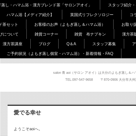
よもぎ蒸し・ハマム浴・漢方ブレンド茶「サロンアオイ」
スタッフ紹介・
ハマム浴【メディア紹介】
英国式リフレクソロジー
コ
ド茶セット
お客様のお声（よもぎ蒸し＆ハマム浴）
お取り
びについて
雑貨コーナー
雑貨 布ナプキン
漢方茶
漢方茶講座
ブログ
Q＆A
スタッフ募集
ア
ご予約状況（よもぎ蒸し個室・ハマム浴）・新着情報・FAQ
salon 青 aoi（サロン アオイ）は大分のよもぎ蒸
TEL.
097-547-9658
〒870-0906 大
愛でる幸せ
ようこそaoiへ。