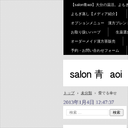
【salon青aoi】大分の温活。
よもぎ蒸し【メディア紹介】
オプションメニュー 漢方ブレン
お取り扱いハーブ
生薬選
オーダーメイド漢方茶販売
予約・お問い合わせフォーム
salon 青 aoi
トップ
›
未分類
›
愛でる幸せ
2013年1月4日 12:47:37