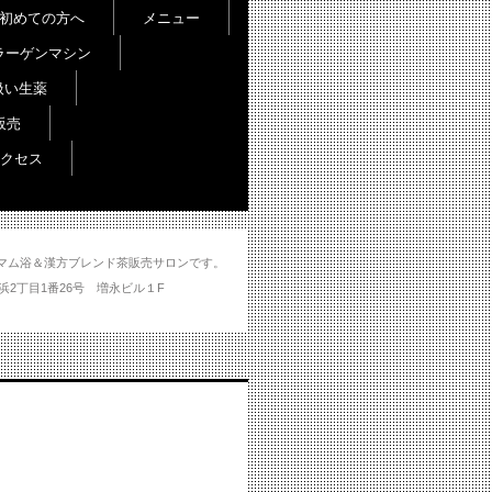
初めての方へ
メニュー
ラーゲンマシン
扱い生薬
販売
クセス
し＆ハマム浴＆漢方ブレンド茶販売サロンです。
分市大州浜2丁目1番26号 増永ビル１F