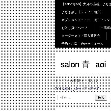
【salon青aoi】大分の温活。
よもぎ蒸し【メディア紹介】
オプションメニュー 漢方ブレン
お取り扱いハーブ
生薬選
オーダーメイド漢方茶販売
予約・お問い合わせフォーム
salon 青 aoi
トップ
›
未分類
›
ご飯の友
2013年1月4日 12:47:37