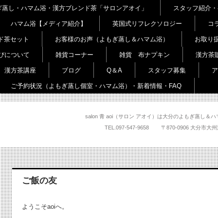
よもぎ蒸し・ハマム浴・漢方ブレンド茶「サロンアオイ」
スタッフ紹介・
ハマム浴【メディア紹介】
英国式リフレクソロジー
コ
ド茶セット
お客様のお声（よもぎ蒸し＆ハマム浴）
お取り
びについて
雑貨コーナー
雑貨 布ナプキン
漢方茶
漢方茶講座
ブログ
Q＆A
スタッフ募集
ア
ご予約状況（よもぎ蒸し個室・ハマム浴）・新着情報・FAQ
salon 青 aoi（サロン アオイ）は大分のよもぎ蒸
TEL.
097-547-9658
〒870-0906 大
ご飯の友
ようこそaoiへ。