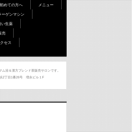
初めての方へ
メニュー
ラーゲンマシン
扱い生薬
販売
クセス
し＆ハマム浴＆漢方ブレンド茶販売サロンです。
分市大州浜2丁目1番26号 増永ビル１F