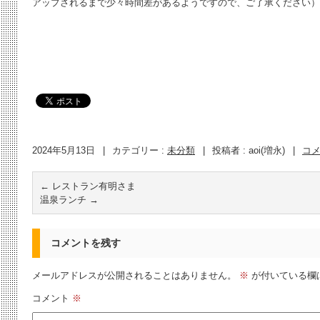
アップされるまで少々時間差があるようですので、ご了承ください）
2024年5月13日
|
カテゴリー :
未分類
|
投稿者 : aoi(増永)
|
コ
←
レストラン有明さま
温泉ランチ
→
コメントを残す
メールアドレスが公開されることはありません。
※
が付いている欄
コメント
※