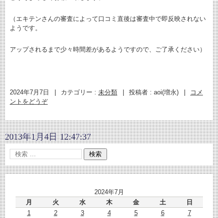
（エキテンさんの審査によって口コミ直後は審査中で即反映されない
ようです。
アップされるまで少々時間差があるようですので、ご了承ください）
2024年7月7日
|
カテゴリー :
未分類
|
投稿者 : aoi(増永)
|
コメ
ントをどうぞ
2013年1月4日 12:47:37
2024年7月
月
火
水
木
金
土
日
1
2
3
4
5
6
7