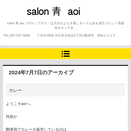
salon 青 aoi
salon 青 aoi（サロン アオイ）は大分のよもぎ蒸し＆ハマム浴＆漢方ブレンド茶販
売サロンです。
TEL.
097-547-9658
〒870-0906 大分市大州浜2丁目1番26号 増永ビル１F
2024年7月7日
のアーカイブ
カレー
ようこそaoiへ。
何故か
郵便局でカレーを販売しているのは