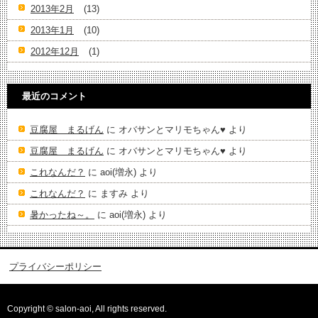
2013年2月
(13)
2013年1月
(10)
2012年12月
(1)
最近のコメント
豆腐屋 まるげん
に
オバサンとマリモちゃん♥️
より
豆腐屋 まるげん
に
オバサンとマリモちゃん♥️
より
これなんだ？
に
aoi(増永)
より
これなんだ？
に
ますみ
より
暑かったね～。
に
aoi(増永)
より
プライバシーポリシー
Copyright © salon-aoi, All rights reserved.