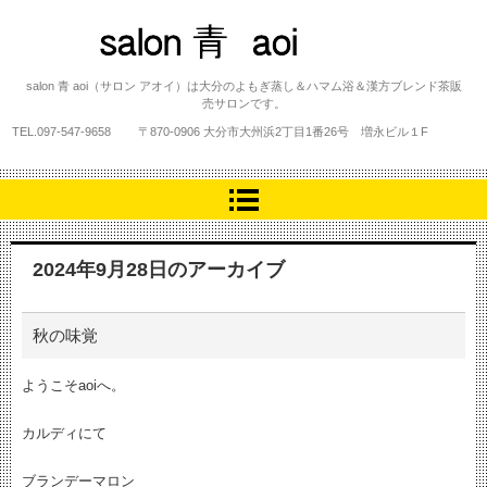
salon 青 aoi
salon 青 aoi（サロン アオイ）は大分のよもぎ蒸し＆ハマム浴＆漢方ブレンド茶販
売サロンです。
TEL.
097-547-9658
〒870-0906 大分市大州浜2丁目1番26号 増永ビル１F
2024年9月28日
のアーカイブ
秋の味覚
ようこそaoiへ。
カルディにて
ブランデーマロン