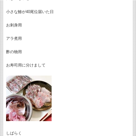
小さな鯵が40尾位届いた日
お刺身用
アラ煮用
酢の物用
お寿司用に分けまして
しばらく