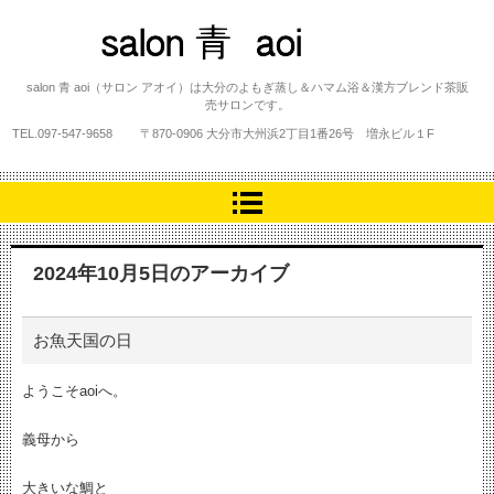
salon 青 aoi
salon 青 aoi（サロン アオイ）は大分のよもぎ蒸し＆ハマム浴＆漢方ブレンド茶販
売サロンです。
TEL.
097-547-9658
〒870-0906 大分市大州浜2丁目1番26号 増永ビル１F
2024年10月5日
のアーカイブ
お魚天国の日
ようこそaoiへ。
義母から
大きいな鯛と