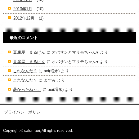
2013年1月
(10)
2012年12月
(1)
最近のコメント
豆腐屋 まるげん
に
オバサンとマリモちゃん♥️
より
豆腐屋 まるげん
に
オバサンとマリモちゃん♥️
より
これなんだ？
に
aoi(増永)
より
これなんだ？
に
ますみ
より
暑かったね～。
に
aoi(増永)
より
プライバシーポリシー
Copyright © salon-aoi, All rights reserved.