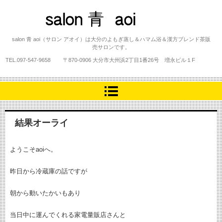
salon 青 aoi
salon 青 aoi（サロン アオイ）は大分のよもぎ蒸し＆ハマム浴＆漢方ブレンド茶販
売サロンです。
TEL.
097-547-9658
〒870-0906 大分市大州浜2丁目1番26号 増永ビル１F
結果オーライ
ようこそaoiへ。
昨日から冷蔵庫の話ですが
朝から動いたかいもあり
当日中に運んでくれる家電量販店さんと