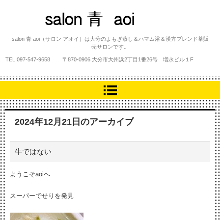
salon 青 aoi
salon 青 aoi（サロン アオイ）は大分のよもぎ蒸し＆ハマム浴＆漢方ブレンド茶販
売サロンです。
TEL.
097-547-9658
〒870-0906 大分市大州浜2丁目1番26号 増永ビル１F
2024年12月21日
のアーカイブ
牛ではない
ようこそaoiへ
スーパーでせりを発見