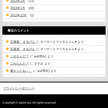
2013年2月
(13)
2013年1月
(10)
2012年12月
(1)
最近のコメント
豆腐屋 まるげん
に
オバサンとマリモちゃん♥️
より
豆腐屋 まるげん
に
オバサンとマリモちゃん♥️
より
これなんだ？
に
aoi(増永)
より
これなんだ？
に
ますみ
より
暑かったね～。
に
aoi(増永)
より
プライバシーポリシー
Copyright © salon-aoi, All rights reserved.