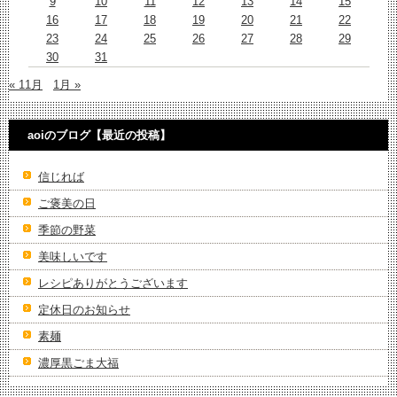
9
10
11
12
13
14
15
16
17
18
19
20
21
22
23
24
25
26
27
28
29
30
31
« 11月
1月 »
aoiのブログ【最近の投稿】
信じれば
ご褒美の日
季節の野菜
美味しいです
レシピありがとうございます
定休日のお知らせ
素麺
濃厚黒ごま大福