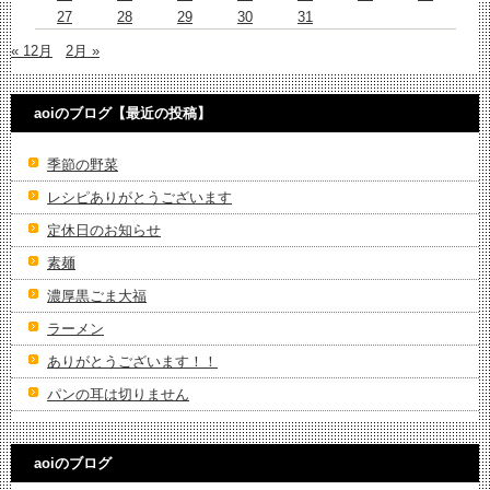
27
28
29
30
31
« 12月
2月 »
aoiのブログ【最近の投稿】
季節の野菜
レシピありがとうございます
定休日のお知らせ
素麺
濃厚黒ごま大福
ラーメン
ありがとうございます！！
パンの耳は切りません
aoiのブログ