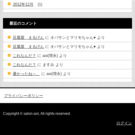
2012年12月
(1)
最近のコメント
豆腐屋 まるげん
に
オバサンとマリモちゃん♥️
より
豆腐屋 まるげん
に
オバサンとマリモちゃん♥️
より
これなんだ？
に
aoi(増永)
より
これなんだ？
に
ますみ
より
暑かったね～。
に
aoi(増永)
より
プライバシーポリシー
Copyright © salon-aoi, All rights reserved.
ログイン