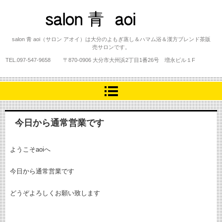
salon 青 aoi
salon 青 aoi（サロン アオイ）は大分のよもぎ蒸し＆ハマム浴＆漢方ブレンド茶販
売サロンです。
TEL.
097-547-9658
〒870-0906 大分市大州浜2丁目1番26号 増永ビル１F
今日から通常営業です
ようこそaoiへ
今日から通常営業です
どうぞよろしくお願い致します