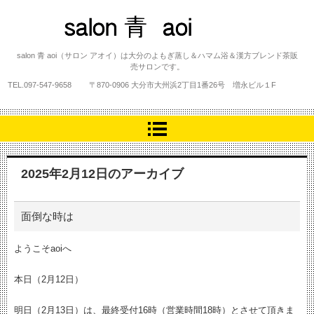
salon 青 aoi
salon 青 aoi（サロン アオイ）は大分のよもぎ蒸し＆ハマム浴＆漢方ブレンド茶販
売サロンです。
TEL.
097-547-9658
〒870-0906 大分市大州浜2丁目1番26号 増永ビル１F
2025年2月12日
のアーカイブ
面倒な時は
ようこそaoiへ
本日（2月12日）
明日（2月13日）は、最終受付16時（営業時間18時）とさせて頂きま