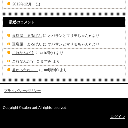
2012年12月
(1)
最近のコメント
豆腐屋 まるげん
に
オバサンとマリモちゃん♥️
より
豆腐屋 まるげん
に
オバサンとマリモちゃん♥️
より
これなんだ？
に
aoi(増永)
より
これなんだ？
に
ますみ
より
暑かったね～。
に
aoi(増永)
より
プライバシーポリシー
Copyright © salon-aoi, All rights reserved.
ログイン