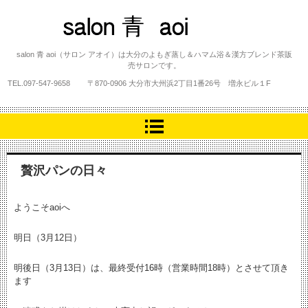
salon 青 aoi
salon 青 aoi（サロン アオイ）は大分のよもぎ蒸し＆ハマム浴＆漢方ブレンド茶販
売サロンです。
TEL.
097-547-9658
〒870-0906 大分市大州浜2丁目1番26号 増永ビル１F
贅沢パンの日々
ようこそaoiへ
明日（3月12日）
明後日（3月13日）は、最終受付16時（営業時間18時）とさせて頂き
ます