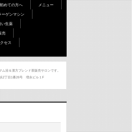
初めての方へ
メニュー
ラーゲンマシン
扱い生薬
販売
クセス
し＆ハマム浴＆漢方ブレンド茶販売サロンです。
分市大州浜2丁目1番26号 増永ビル１F