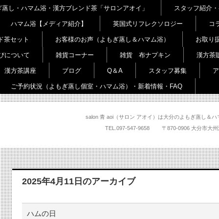
よもぎ蒸し・ハマム浴・漢方ブレンド茶「サロンアオイ」
スタッフ紹介・
ハマム浴【メディア紹介】
英国式リフレクソロジー
コ
ド茶セット
お客様のお声（よもぎ蒸し＆ハマム浴）
お取り
びについて
雑貨コーナー
雑貨 布ナプキン
漢方茶
漢方茶講座
ブログ
Q＆A
スタッフ募集
ア
ご予約状況（よもぎ蒸し個室・ハマム浴）・新着情報・FAQ
salon 青 aoi（サロン アオイ）は大分のよもぎ蒸
TEL.
097-547-9658
〒870-0906 大
2025年4月11日
のアーカイブ
ハムの日