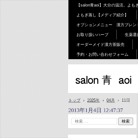
【salon青aoi】大分の温活。
よもぎ蒸し【メディア紹介】
オプションメニュー 漢方ブレン
お取り扱いハーブ
生薬選
オーダーメイド漢方茶販売
予約・お問い合わせフォーム
salon 青 aoi
トップ
›
2025年
›
04月
›
11日
2013年1月4日 12:47:37