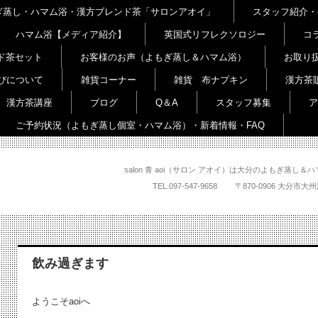
よもぎ蒸し・ハマム浴・漢方ブレンド茶「サロンアオイ」
スタッフ紹介・
ハマム浴【メディア紹介】
英国式リフレクソロジー
コ
ド茶セット
お客様のお声（よもぎ蒸し＆ハマム浴）
お取り
びについて
雑貨コーナー
雑貨 布ナプキン
漢方茶
漢方茶講座
ブログ
Q＆A
スタッフ募集
ア
ご予約状況（よもぎ蒸し個室・ハマム浴）・新着情報・FAQ
salon 青 aoi（サロン アオイ）は大分のよもぎ蒸
TEL.
097-547-9658
〒870-0906 大
飲み過ぎます
ようこそaoiへ