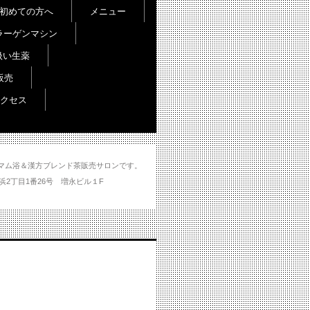
初めての方へ
メニュー
ラーゲンマシン
扱い生薬
販売
クセス
し＆ハマム浴＆漢方ブレンド茶販売サロンです。
分市大州浜2丁目1番26号 増永ビル１F