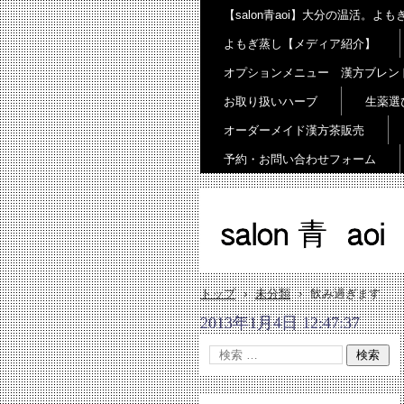
【salon青aoi】大分の温活。
よもぎ蒸し【メディア紹介】
オプションメニュー 漢方ブレン
お取り扱いハーブ
生薬選
オーダーメイド漢方茶販売
予約・お問い合わせフォーム
salon 青 aoi
トップ
›
未分類
›
飲み過ぎます
2013年1月4日 12:47:37