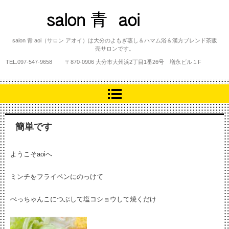
salon 青 aoi
salon 青 aoi（サロン アオイ）は大分のよもぎ蒸し＆ハマム浴＆漢方ブレンド茶販
売サロンです。
TEL.
097-547-9658
〒870-0906 大分市大州浜2丁目1番26号 増永ビル１F
簡単です
ようこそaoiへ
ミンチをフライペンにのっけて
ぺっちゃんこにつぶして塩コショウして焼くだけ