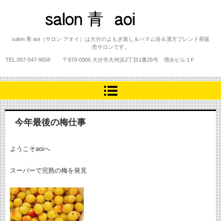
salon 青 aoi
salon 青 aoi（サロン アオイ）は大分のよもぎ蒸し＆ハマム浴＆漢方ブレンド茶販
売サロンです。
TEL.
097-547-9658
〒870-0906 大分市大州浜2丁目1番26号 増永ビル１F
今年最後の梅仕事
ようこそaoiへ
スーパーで完熟の梅を発見