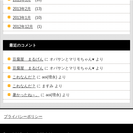
2013年2月
(13)
2013年1月
(10)
2012年12月
(1)
最近のコメント
豆腐屋 まるげん
に
オバサンとマリモちゃん♥️
より
豆腐屋 まるげん
に
オバサンとマリモちゃん♥️
より
これなんだ？
に
aoi(増永)
より
これなんだ？
に
ますみ
より
暑かったね～。
に
aoi(増永)
より
プライバシーポリシー