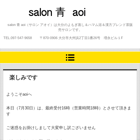
salon 青 aoi
salon 青 aoi（サロン アオイ）は大分のよもぎ蒸し＆ハマム浴＆漢方ブレンド茶販
売サロンです。
TEL.
097-547-9658
〒870-0906 大分市大州浜2丁目1番26号 増永ビル１F
楽しみです
ようこそaoiへ
本日（7月30日）は、最終受付16時（営業時間18時）とさせて頂きま
す
ご迷惑をお掛けしまして大変申し訳ございません