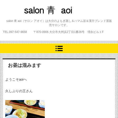
salon 青 aoi
salon 青 aoi（サロン アオイ）は大分のよもぎ蒸し＆ハマム浴＆漢方ブレンド茶販
売サロンです。
TEL.
097-547-9658
〒870-0906 大分市大州浜2丁目1番26号 増永ビル１F
お昼は混みます
ようこそaoiへ
久しぶりの王さん