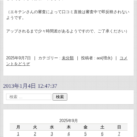
（エキテンさんの審査によって口コミ直後は審査中で即反映されない
ようです。
アップされるまで少々時間差があるようですので、ご了承ください）
2025年9月7日
|
カテゴリー :
未分類
|
投稿者 : aoi(増永)
|
コメ
ントをどうぞ
2013年1月4日 12:47:37
2025年9月
月
火
水
木
金
土
日
1
2
3
4
5
6
7