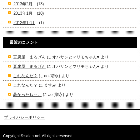
2013年2月
(13)
2013年1月
(10)
2012年12月
(1)
最近のコメント
豆腐屋 まるげん
に
オバサンとマリモちゃん♥️
より
豆腐屋 まるげん
に
オバサンとマリモちゃん♥️
より
これなんだ？
に
aoi(増永)
より
これなんだ？
に
ますみ
より
暑かったね～。
に
aoi(増永)
より
プライバシーポリシー
Copyright © salon-aoi, All rights reserved.