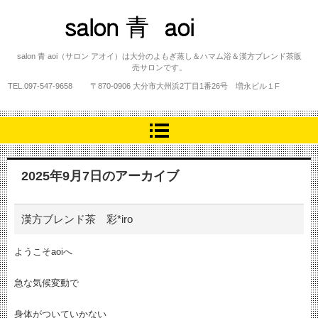
salon 青 aoi
salon 青 aoi（サロン アオイ）は大分のよもぎ蒸し＆ハマム浴＆漢方ブレンド茶販
売サロンです。
TEL.
097-547-9658
〒870-0906 大分市大州浜2丁目1番26号 増永ビル１F
2025年9月7日
のアーカイブ
漢方ブレンド茶 彩*iro
ようこそaoiへ
急な気候変動で
身体がついていかない