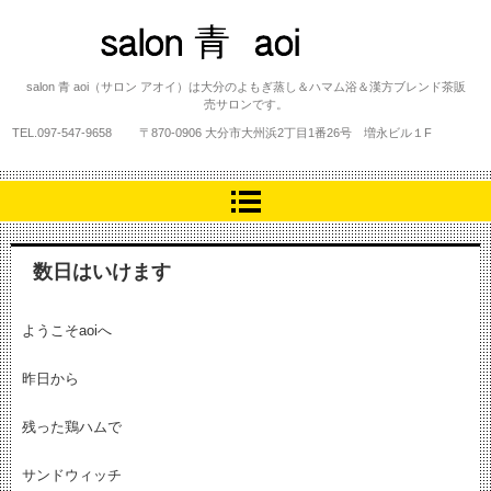
salon 青 aoi
salon 青 aoi（サロン アオイ）は大分のよもぎ蒸し＆ハマム浴＆漢方ブレンド茶販
売サロンです。
TEL.
097-547-9658
〒870-0906 大分市大州浜2丁目1番26号 増永ビル１F
数日はいけます
ようこそaoiへ
昨日から
残った鶏ハムで
サンドウィッチ