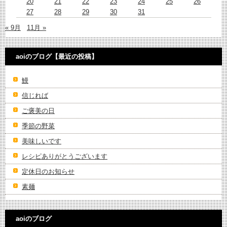
20
21
22
23
24
25
26
27
28
29
30
31
« 9月
11月 »
aoiのブログ【最近の投稿】
鰻
信じれば
ご褒美の日
季節の野菜
美味しいです
レシピありがとうございます
定休日のお知らせ
素麺
aoiのブログ