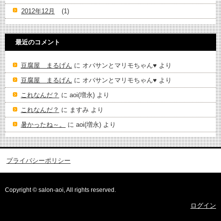
2012年12月
(1)
最近のコメント
豆腐屋 まるげん
に
オバサンとマリモちゃん♥️
より
豆腐屋 まるげん
に
オバサンとマリモちゃん♥️
より
これなんだ？
に
aoi(増永)
より
これなんだ？
に
ますみ
より
暑かったね～。
に
aoi(増永)
より
プライバシーポリシー
Copyright © salon-aoi, All rights reserved.
ログイン