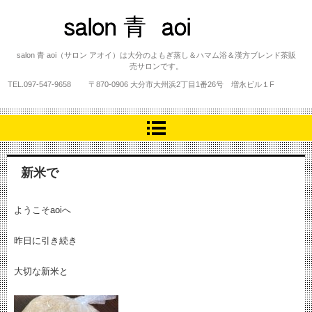
salon 青 aoi
salon 青 aoi（サロン アオイ）は大分のよもぎ蒸し＆ハマム浴＆漢方ブレンド茶販
売サロンです。
TEL.
097-547-9658
〒870-0906 大分市大州浜2丁目1番26号 増永ビル１F
新米で
ようこそaoiへ
昨日に引き続き
大切な新米と