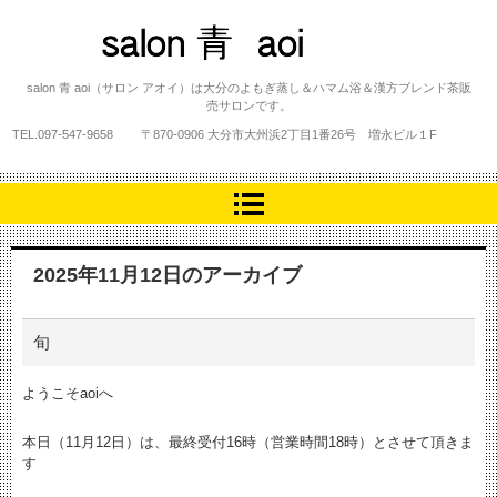
salon 青 aoi
salon 青 aoi（サロン アオイ）は大分のよもぎ蒸し＆ハマム浴＆漢方ブレンド茶販
売サロンです。
TEL.
097-547-9658
〒870-0906 大分市大州浜2丁目1番26号 増永ビル１F
2025年11月12日
のアーカイブ
旬
ようこそaoiへ
本日（11月12日）は、最終受付16時（営業時間18時）とさせて頂きま
す