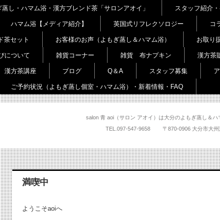
よもぎ蒸し・ハマム浴・漢方ブレンド茶「サロンアオイ」
スタッフ紹介・
ハマム浴【メディア紹介】
英国式リフレクソロジー
コ
ド茶セット
お客様のお声（よもぎ蒸し＆ハマム浴）
お取り
びについて
雑貨コーナー
雑貨 布ナプキン
漢方茶
漢方茶講座
ブログ
Q＆A
スタッフ募集
ア
ご予約状況（よもぎ蒸し個室・ハマム浴）・新着情報・FAQ
salon 青 aoi（サロン アオイ）は大分のよもぎ蒸
TEL.
097-547-9658
〒870-0906 大
満喫中
ようこそaoiへ