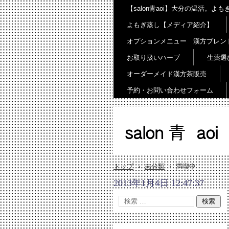
【salon青aoi】大分の温活。
よもぎ蒸し【メディア紹介】
オプションメニュー 漢方ブレン
お取り扱いハーブ
生薬選
オーダーメイド漢方茶販売
予約・お問い合わせフォーム
salon 青 aoi
トップ
›
未分類
›
満喫中
2013年1月4日 12:47:37