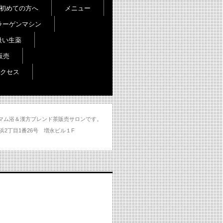
初めての方へ
メニュー
ラーゲンマシン
扱い生薬
販売
クセス
し＆ハマム浴＆漢方ブレンド茶販売サロンです。
分市大州浜2丁目1番26号 増永ビル１F