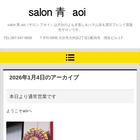
salon 青 aoi
salon 青 aoi（サロン アオイ）は大分のよもぎ蒸し＆ハマム浴＆漢方ブレンド茶販
売サロンです。
TEL.
097-547-9658
〒870-0906 大分市大州浜2丁目1番26号 増永ビル１F
2026年1月4日
のアーカイブ
本日より通常営業です
ようこそaoiへ