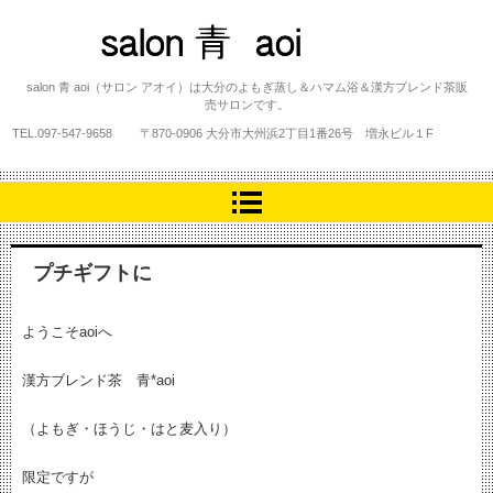
salon 青 aoi
salon 青 aoi（サロン アオイ）は大分のよもぎ蒸し＆ハマム浴＆漢方ブレンド茶販
売サロンです。
TEL.
097-547-9658
〒870-0906 大分市大州浜2丁目1番26号 増永ビル１F
プチギフトに
ようこそaoiへ
漢方ブレンド茶 青*aoi
（よもぎ・ほうじ・はと麦入り）
限定ですが