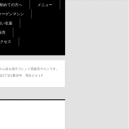
初めての方へ
メニュー
ラーゲンマシン
扱い生薬
販売
クセス
し＆ハマム浴＆漢方ブレンド茶販売サロンです。
分市大州浜2丁目1番26号 増永ビル１F