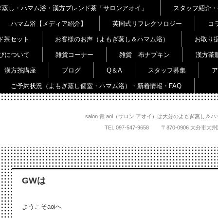
よもぎ蒸し・ハマム浴・漢方ブレンド茶「サロンアオイ」
スタッフ紹介・
ハマム浴【メディア紹介】
英国式リフレクソロジー
コ
ド茶セット
お客様のお声（よもぎ蒸し＆ハマム浴）
お取り
びについて
雑貨コーナー
雑貨 布ナプキン
漢方茶
漢方茶講座
ブログ
Q＆A
スタッフ募集
ア
ご予約状況（よもぎ蒸し個室・ハマム浴）・新着情報・FAQ
salon 青 aoi（サロン アオイ）は大分のよもぎ蒸
TEL.
097-547-9658
〒870-0906 大
GWは
ようこそaoiへ