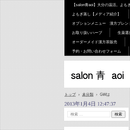
【salon青aoi】大分の温活。
よもぎ蒸し【メディア紹介】
オプションメニュー 漢方ブレン
お取り扱いハーブ
生薬選
オーダーメイド漢方茶販売
予約・お問い合わせフォーム
salon 青 aoi
トップ
›
未分類
›
GWは
2013年1月4日 12:47:37