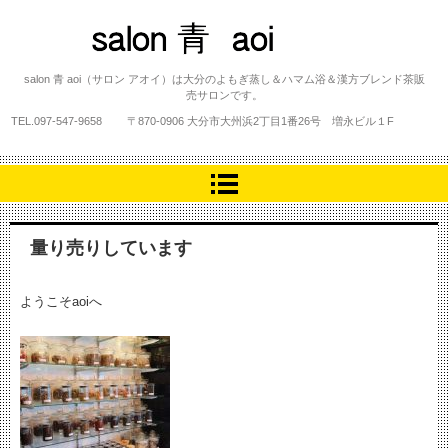
salon 青 aoi
salon 青 aoi（サロン アオイ）は大分のよもぎ蒸し＆ハマム浴＆漢方ブレンド茶販
売サロンです。
TEL.
097-547-9658
〒870-0906 大分市大州浜2丁目1番26号 増永ビル１F
量り売りしています
ようこそaoiへ