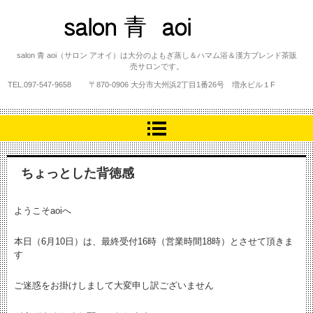
salon 青 aoi
salon 青 aoi（サロン アオイ）は大分のよもぎ蒸し＆ハマム浴＆漢方ブレンド茶販
売サロンです。
TEL.
097-547-9658
〒870-0906 大分市大州浜2丁目1番26号 増永ビル１F
ちょっとした背徳感
ようこそaoiへ
本日（6月10日）は、最終受付16時（営業時間18時）とさせて頂きま
す
ご迷惑をお掛けしまして大変申し訳ございません