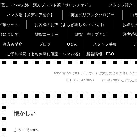
よもぎ蒸し・ハマム浴・漢方ブレンド茶「サロンアオイ」
スタッフ紹介・
ハマム浴【メディア紹介】
英国式リフレクソロジー
コ
ド茶セット
お客様のお声（よもぎ蒸し＆ハマム浴）
お取り
びについて
雑貨コーナー
雑貨 布ナプキン
漢方茶
漢方茶講座
ブログ
Q＆A
スタッフ募集
ア
ご予約状況（よもぎ蒸し個室・ハマム浴）・新着情報・FAQ
salon 青 aoi（サロン アオイ）は大分のよもぎ蒸
TEL.
097-547-9658
〒870-0906 大
懐かしい
ようこそaoiへ