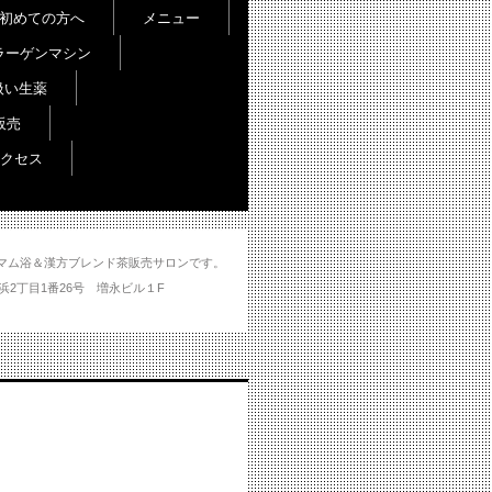
初めての方へ
メニュー
ラーゲンマシン
扱い生薬
販売
クセス
し＆ハマム浴＆漢方ブレンド茶販売サロンです。
分市大州浜2丁目1番26号 増永ビル１F