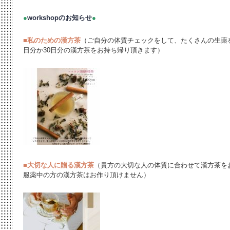
●
workshopのお知らせ
●
■
私のための漢方茶
（ご自分の体質チェックをして、たくさんの生薬
日分か30日分の漢方茶をお持ち帰り頂きます）
■
大切な人に贈る漢方茶
（貴方の大切な人の体質に合わせて漢方茶を
服薬中の方の漢方茶はお作り頂けません）