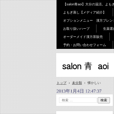
【salon青aoi】大分の温活。
よもぎ蒸し【メディア紹介】
オプションメニュー 漢方ブレン
お取り扱いハーブ
生薬選
オーダーメイド漢方茶販売
予約・お問い合わせフォーム
salon 青 aoi
トップ
›
未分類
›
懐かしい
2013年1月4日 12:47:37