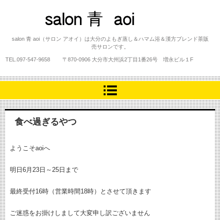
salon 青 aoi
salon 青 aoi（サロン アオイ）は大分のよもぎ蒸し＆ハマム浴＆漢方ブレンド茶販
売サロンです。
TEL.
097-547-9658
〒870-0906 大分市大州浜2丁目1番26号 増永ビル１F
食べ過ぎるやつ
ようこそaoiへ
明日6月23日～25日まで
最終受付16時（営業時間18時）とさせて頂きます
ご迷惑をお掛けしまして大変申し訳ございません