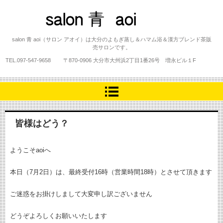
salon 青 aoi
salon 青 aoi（サロン アオイ）は大分のよもぎ蒸し＆ハマム浴＆漢方ブレンド茶販
売サロンです。
TEL.
097-547-9658
〒870-0906 大分市大州浜2丁目1番26号 増永ビル１F
皆様はどう？
ようこそaoiへ
本日（7月2日）は、最終受付16時（営業時間18時）とさせて頂きます
ご迷惑をお掛けしまして大変申し訳ございません
どうぞよろしくお願いいたします