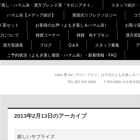
よもぎ蒸し・ハマム浴・漢方ブレンド茶「サロンアオイ」
スタッフ紹介・
ハマム浴【メディア紹介】
英国式リフレクソロジー
コ
ド茶セット
お客様のお声（よもぎ蒸し＆ハマム浴）
お取り
びについて
雑貨コーナー
雑貨 布ナプキン
漢方茶
漢方茶講座
ブログ
Q＆A
スタッフ募集
ア
ご予約状況（よもぎ蒸し個室・ハマム浴）・新着情報・FAQ
salon 青 aoi（サロン アオイ）は大分のよもぎ蒸
TEL.
097-547-9658
〒870-0906 大
2013年2月13日
のアーカイブ
嬉しいサプライズ