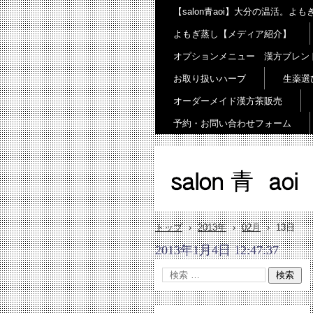
【salon青aoi】大分の温活。
よもぎ蒸し【メディア紹介】
オプションメニュー 漢方ブレン
お取り扱いハーブ
生薬選
オーダーメイド漢方茶販売
予約・お問い合わせフォーム
salon 青 aoi
トップ
›
2013年
›
02月
›
13日
2013年1月4日 12:47:37