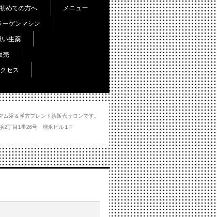
初めての方へ
メニュー
ラーゲンマシン
扱い生薬
販売
クセス
し＆ハマム浴＆漢方ブレンド茶販売サロンです。
分市大州浜2丁目1番26号 増永ビル１F