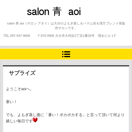
salon 青 aoi
salon 青 aoi（サロン アオイ）は大分のよもぎ蒸し＆ハマム浴＆漢方ブレンド茶販
売サロンです。
TEL.
097-547-9658
〒870-0906 大分市大州浜2丁目1番26号 増永ビル１F
サプライズ
ようこそaoiへ。
寒い！
でも、よもぎ蒸し後に「暑い！ポカポカする」と言って頂いて何より
嬉しい毎日です