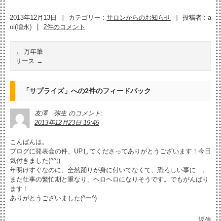
2013年12月13日
|
カテゴリー :
サロンからのお知らせ
|
投稿者 : a
oi(増永)
|
2件のコメント
←
万年筆
リース
→
「
サプライズ
」への2件のフィードバック
友澤 弥生
のコメント:
2013年12月23日 19:45
こんばんは。
ブログに発表会の件、UPしてくださってありがとうございます！今日
気付きました(^^;)
年明けすぐなのに、全然踊りが身に付いてなくて、恐ろしい事に…。
また仕事の繁忙期と重なり、ヘロヘロになりそうです。でもがんばり
ます！
ありがとうございました(^ー^)
返信