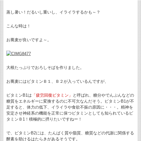
蒸し暑い！だるいし重いし、イライラするかも～？
こんな時は！
お蕎麦が良いですよ～。
大根たっぷりでおろしそばを作りました。
お蕎麦にはビタミンＢ１、Ｂ２が入っているんですが、
ビタミンB1は
「疲労回復ビタミン」
と呼ばれ、糖分やでんぷんなどの
糖質をエネルギーに変換するのに不可欠なんだそう。ビタミンB1が不
足すると、体力の低下、イライラや食欲不振の原因に・・・。精神を
安定させ神経系の機能を正常に保つビタミンとしても知られているビ
タミンＢ1！積極的に摂りたいですねー！
で、ビタミンB2には、たんぱく質や脂質、糖質などの代謝に関係する
酵素を助けるはたらきがあるそうです。