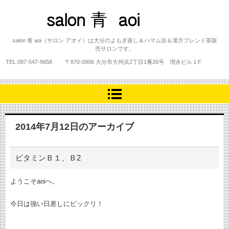
salon 青 aoi
salon 青 aoi（サロン アオイ）は大分のよもぎ蒸し＆ハマム浴＆漢方ブレンド茶販
売サロンです。
TEL.
097-547-9658
〒870-0906 大分市大州浜2丁目1番26号 増永ビル１F
2014年7月12日
のアーカイブ
ビタミンＢ１、Ｂ2
ようこそaoiへ。
今日は強い日差しにビックリ！