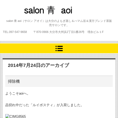
salon 青 aoi
salon 青 aoi（サロン アオイ）は大分のよもぎ蒸し＆ハマム浴＆漢方ブレンド茶販
売サロンです。
TEL.
097-547-9658
〒870-0906 大分市大州浜2丁目1番26号 増永ビル１F
2014年7月24日
のアーカイブ
掃除機
ようこそaoiへ。
品切れ中だった「ルイボスティ」が入荷しました。