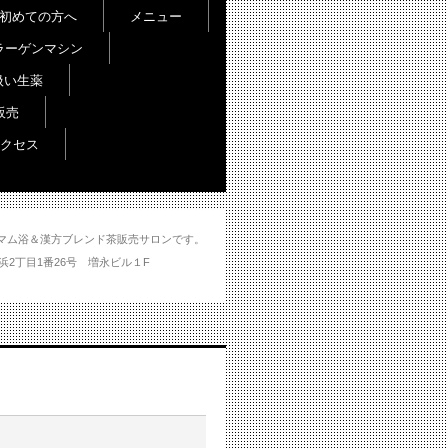
初めての方へ
メニュー
ラーゲンマシン
扱い生薬
販売
クセス
し＆ハマム浴＆漢方ブレンド茶販売サロンです。
分市大州浜2丁目1番26号 増永ビル１F