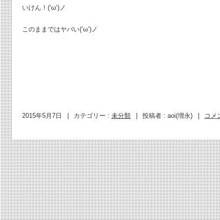
いけん！(‘ω’)ノ
このままではヤバい(‘ω’)ノ
2015年5月7日
|
カテゴリー :
未分類
|
投稿者 : aoi(増永)
|
コメ