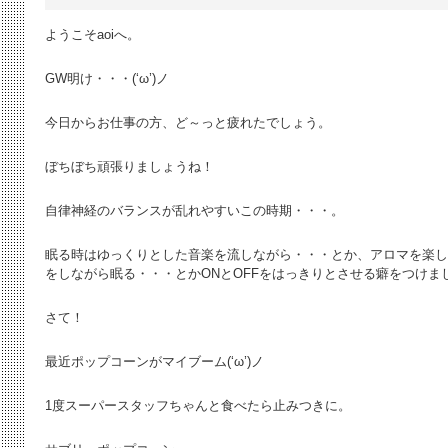
ようこそaoiへ。
GW明け・・・(‘ω’)ノ
今日からお仕事の方、ど～っと疲れたでしょう。
ぼちぼち頑張りましょうね！
自律神経のバランスが乱れやすいこの時期・・・。
眠る時はゆっくりとした音楽を流しながら・・・とか、アロマを楽し
をしながら眠る・・・とかONとOFFをはっきりとさせる癖をつけま
さて！
最近ポップコーンがマイブーム(‘ω’)ノ
1度スーパースタッフちゃんと食べたら止みつきに。