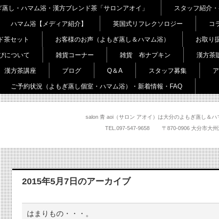
よもぎ蒸し・ハマム浴・漢方ブレンド茶「サロンアオイ」
スタッフ紹介・
ハマム浴【メディア紹介】
英国式リフレクソロジー
コ
ド茶セット
お客様のお声（よもぎ蒸し＆ハマム浴）
お取り
びについて
雑貨コーナー
雑貨 布ナプキン
漢方茶
漢方茶講座
ブログ
Q＆A
スタッフ募集
ア
ご予約状況（よもぎ蒸し個室・ハマム浴）・新着情報・FAQ
salon 青 aoi（サロン アオイ）は大分のよもぎ蒸
TEL.
097-547-9658
〒870-0906 大
2015年5月7日
のアーカイブ
はまりもの・・・。