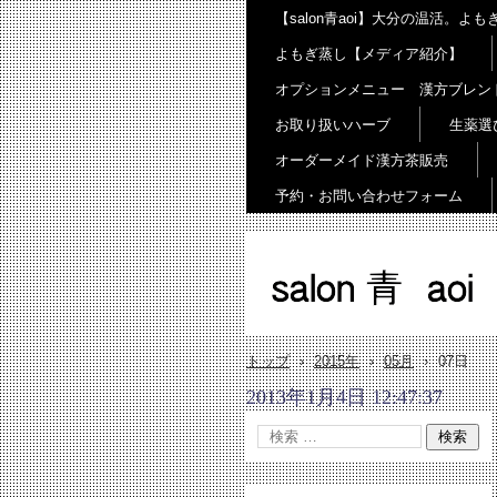
【salon青aoi】大分の温活。
よもぎ蒸し【メディア紹介】
オプションメニュー 漢方ブレン
お取り扱いハーブ
生薬選
オーダーメイド漢方茶販売
予約・お問い合わせフォーム
salon 青 aoi
トップ
›
2015年
›
05月
›
07日
2013年1月4日 12:47:37