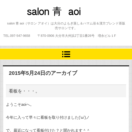
salon 青 aoi
salon 青 aoi（サロン アオイ）は大分のよもぎ蒸し＆ハマム浴＆漢方ブレンド茶販
売サロンです。
TEL.
097-547-9658
〒870-0906 大分市大州浜2丁目1番26号 増永ビル１F
2015年5月24日
のアーカイブ
看板を・・・。
ようこそaoiへ。
今年に入って早々に看板を取り付けました(‘ω’)ノ
で、最近になって看板付けた？と聞かれます＾＾