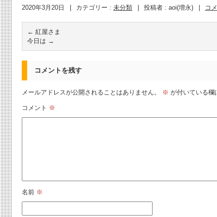
2020年3月20日
|
カテゴリー :
未分類
|
投稿者 : aoi(増永)
|
コ
←
紅屋さま
今日は
→
コメントを残す
メールアドレスが公開されることはありません。
※
が付いている欄
コメント
※
名前
※