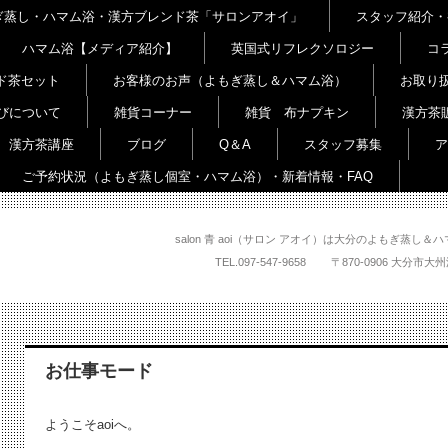
よもぎ蒸し・ハマム浴・漢方ブレンド茶「サロンアオイ」
スタッフ紹介・
ハマム浴【メディア紹介】
英国式リフレクソロジー
コ
ド茶セット
お客様のお声（よもぎ蒸し＆ハマム浴）
お取り
びについて
雑貨コーナー
雑貨 布ナプキン
漢方茶
漢方茶講座
ブログ
Q＆A
スタッフ募集
ア
ご予約状況（よもぎ蒸し個室・ハマム浴）・新着情報・FAQ
salon 青 aoi（サロン アオイ）は大分のよもぎ蒸
TEL.
097-547-9658
〒870-0906 大
お仕事モード
ようこそaoiへ。