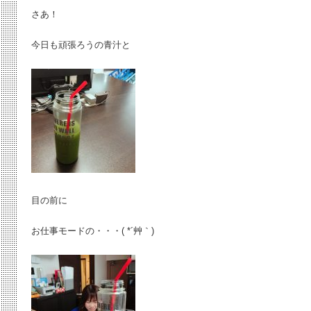
さあ！
今日も頑張ろうの青汁と
目の前に
お仕事モードの・・・( *´艸｀)