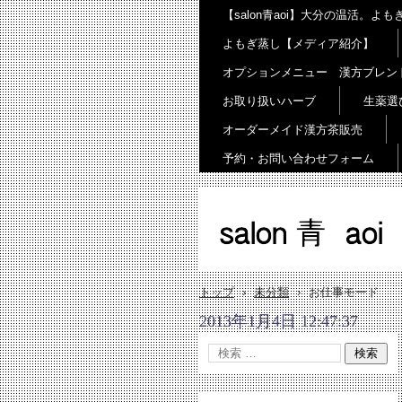
【salon青aoi】大分の温活。
よもぎ蒸し【メディア紹介】
オプションメニュー 漢方ブレン
お取り扱いハーブ
生薬選
オーダーメイド漢方茶販売
予約・お問い合わせフォーム
salon 青 aoi
トップ
›
未分類
›
お仕事モード
2013年1月4日 12:47:37