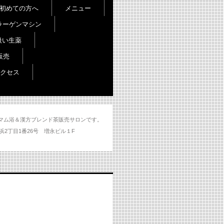
初めての方へ
メニュー
ラーゲンマシン
扱い生薬
販売
クセス
し＆ハマム浴＆漢方ブレンド茶販売サロンです。
分市大州浜2丁目1番26号 増永ビル１F