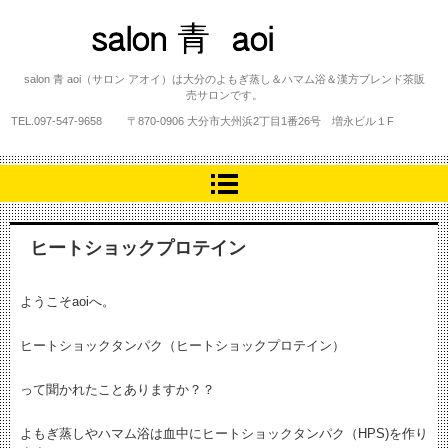
salon 青 aoi
salon 青 aoi（サロン アオイ）は大分のよもぎ蒸し＆ハマム浴＆漢方ブレンド茶販
売サロンです。
TEL.
097-547-9658
〒870-0906 大分市大州浜2丁目1番26号 増永ビル１F
ヒートショックプロテイン
ようこそaoiへ。
ヒートショックタンパク（ヒートショックプロテイン）
って聞かれたことありますか？？
よもぎ蒸しやハマム浴は血中にヒートショックタンパク（HPS)を作り