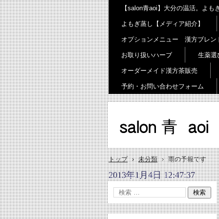
【salon青aoi】大分の温活。
よもぎ蒸し【メディア紹介】
オプションメニュー 漢方ブレン
お取り扱いハーブ
生薬選
オーダーメイド漢方茶販売
予約・お問い合わせフォーム
salon 青 aoi
トップ
›
未分類
›
雨の予報です
2013年1月4日 12:47:37