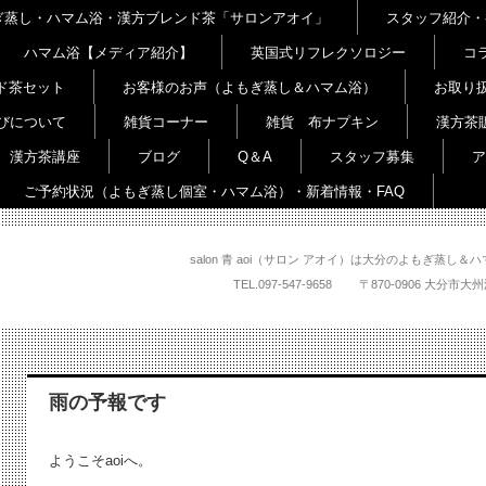
よもぎ蒸し・ハマム浴・漢方ブレンド茶「サロンアオイ」
スタッフ紹介・
ハマム浴【メディア紹介】
英国式リフレクソロジー
コ
ド茶セット
お客様のお声（よもぎ蒸し＆ハマム浴）
お取り
びについて
雑貨コーナー
雑貨 布ナプキン
漢方茶
漢方茶講座
ブログ
Q＆A
スタッフ募集
ア
ご予約状況（よもぎ蒸し個室・ハマム浴）・新着情報・FAQ
salon 青 aoi（サロン アオイ）は大分のよもぎ蒸
TEL.
097-547-9658
〒870-0906 大
雨の予報です
ようこそaoiへ。