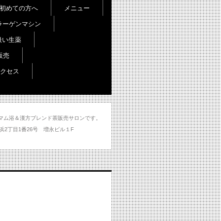
初めての方へ
メニュー
ラーゲンマシン
扱い生薬
販売
クセス
し＆ハマム浴＆漢方ブレンド茶販売サロンです。
分市大州浜2丁目1番26号 増永ビル１F