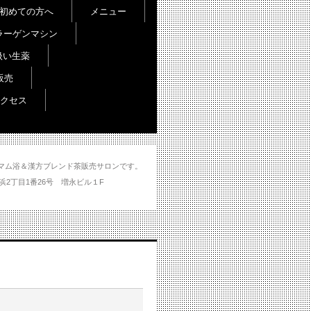
初めての方へ
メニュー
ラーゲンマシン
扱い生薬
販売
クセス
し＆ハマム浴＆漢方ブレンド茶販売サロンです。
分市大州浜2丁目1番26号 増永ビル１F