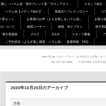
よもぎ蒸し・ハマム浴・漢方ブレンド茶「サロンアオイ」
スタッフ紹介・
ハマム浴【メディア紹介】
英国式リフレクソロジー
コ
ド茶セット
お客様のお声（よもぎ蒸し＆ハマム浴）
お取り
びについて
雑貨コーナー
雑貨 布ナプキン
漢方茶
漢方茶講座
ブログ
Q＆A
スタッフ募集
ア
ご予約状況（よもぎ蒸し個室・ハマム浴）・新着情報・FAQ
salon 青 aoi（サロン アオイ）は大分のよもぎ蒸
TEL.
097-547-9658
〒870-0906 大
2020年10月20日
のアーカイブ
月桃