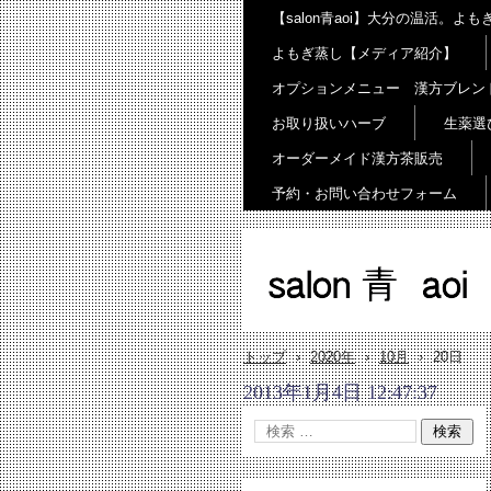
【salon青aoi】大分の温活。
よもぎ蒸し【メディア紹介】
オプションメニュー 漢方ブレン
お取り扱いハーブ
生薬選
オーダーメイド漢方茶販売
予約・お問い合わせフォーム
salon 青 aoi
トップ
›
2020年
›
10月
›
20日
2013年1月4日 12:47:37